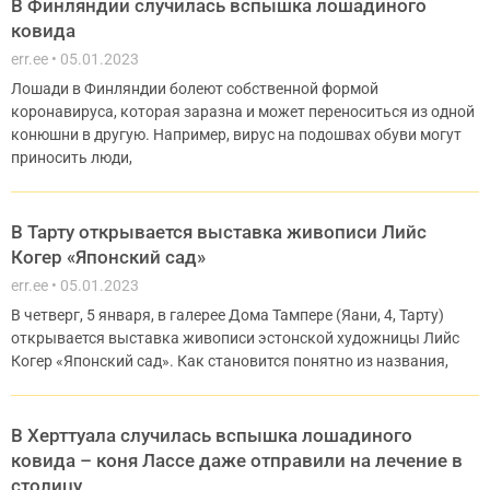
В Финляндии случилась вспышка лошадиного
ковида
err.ee
05.01.2023
Лошади в Финляндии болеют собственной формой
коронавируса, которая заразна и может переноситься из одной
конюшни в другую. Например, вирус на подошвах обуви могут
приносить люди,
В Тарту открывается выставка живописи Лийс
Когер «Японский сад»
err.ee
05.01.2023
В четверг, 5 января, в галерее Дома Тампере (Яани, 4, Тарту)
открывается выставка живописи эстонской художницы Лийс
Когер «Японский сад». Как становится понятно из названия,
В Херттуала случилась вспышка лошадиного
ковида – коня Лассе даже отправили на лечение в
столицу