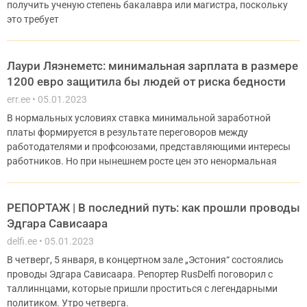
получить ученую степень бакалавра или магистра, поскольку
это требует
Лаури Ляэнеметс: минимальная зарплата в размере
1200 евро защитила бы людей от риска бедности
err.ee
05.01.2023
В нормальных условиях ставка минимальной заработной
платы формируется в результате переговоров между
работодателями и профсоюзами, представляющими интересы
работников. Но при нынешнем росте цен это ненормальная
РЕПОРТАЖ | В последний путь: как прошли проводы
Эдгара Сависаара
delfi.ee
05.01.2023
В четверг, 5 января, в концертном зале „Эстония“ состоялись
проводы Эдгара Сависаара. Репортер RusDelfi поговорил с
таллиннцами, которые пришли проститься с легендарными
политиком. Утро четверга.