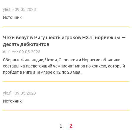
yle.fi
09.05.2023
Источник
Чехи везут в Ригу шесть игроков НХЛ, норвежцы —
десять дебютантов
delfi.ee
09.05.2023
Сборные Финляндии, Чехии, Словакии и Норвегии объявили
составы на предстоящий чемпионат мира по хоккею, который
пройдет в Риге и Тампере с 12 по 28 мая.
yle.fi
09.05.2023
Источник
1
2