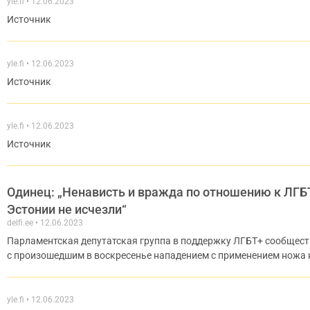
yle.fi
12.06.2023
Источник
yle.fi
12.06.2023
Источник
yle.fi
12.06.2023
Источник
Одинец: „Ненависть и вражда по отношению к ЛГБ
Эстонии не исчезли“
delfi.ee
12.06.2023
Парламентская депутатская группа в поддержку ЛГБТ+ сообщест
с произошедшим в воскресенье нападением с применением ножа н
yle.fi
12.06.2023