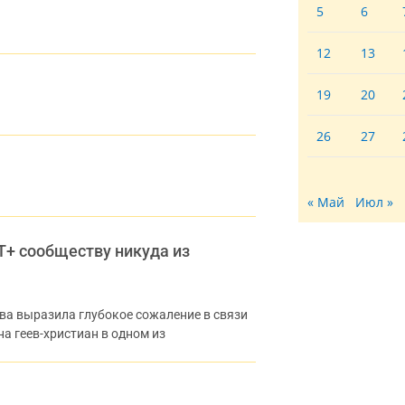
5
6
12
13
19
20
26
27
« Май
Июл »
Т+ сообществу никуда из
ва выразила глубокое сожаление в связи
а геев-христиан в одном из