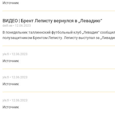
Источник
ВИДЕО | Брент Леписту вернулся в „Левадию“
delfi.ee
12.06.2023
В понедельник таллиннский футбольный клуб „Левадия“ сообщил,
полузащитником Брентом Леписту. Леписту выступал за „Ливадию“
yle.fi
12.06.2023
Источник
yle.fi
12.06.2023
Источник
yle.fi
12.06.2023
Источник