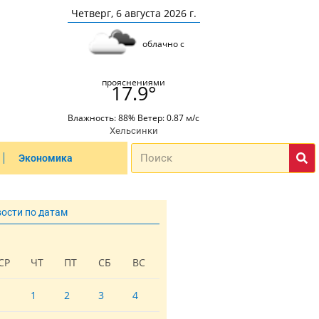
Четверг, 6 августа 2026 г.
облачно с
прояснениями
17.9°
Влажность: 88% Ветер: 0.87 м/с
Хельсинки
Экономика
вости по датам
СР
ЧТ
ПТ
СБ
ВС
1
2
3
4