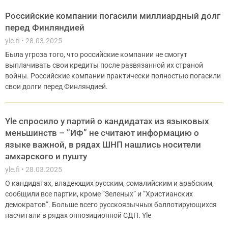
Российские компании погасили миллиардный долг
перед Финляндией
yle.fi
28.03.2025
Была угроза того, что российские компании не смогут
выплачивать свои кредиты после развязанной их страной
войны. Российские компании практически полностью погасили
свои долги перед Финляндией.
Yle спросило у партий о кандидатах из языковых
меньшинств – ”ИФ” не считают информацию о
языке важной, в рядах ШНП нашлись носители
амхарского и пушту
yle.fi
28.03.2025
О кандидатах, владеющих русским, сомалийским и арабским,
сообщили все партии, кроме ”Зеленых” и ”Христианских
демократов”. Больше всего русскоязычных баллотирующихся
насчитали в рядах оппозиционной СДП. Yle