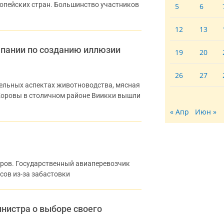
ропейских стран. Большинство участников
5
6
12
13
мпании по созданию иллюзии
19
20
26
27
ельных аспектах животноводства, мясная
оровы в столичном районе Виикки вышли
« Апр
Июн »
иров. Государственный авиаперевозчик
йсов из-за забастовки
нистра о выборе своего