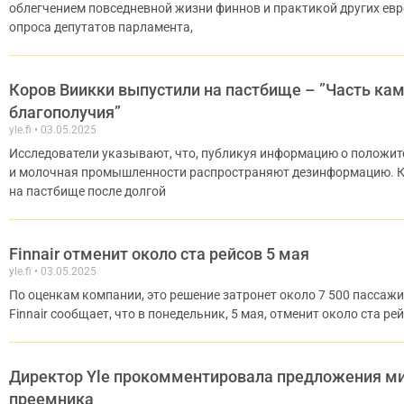
облегчением повседневной жизни финнов и практикой других ев
опроса депутатов парламента,
Коров Виикки выпустили на пастбище – ”Часть ка
благополучия”
yle.fi
03.05.2025
Исследователи указывают, что, публикуя информацию о положит
и молочная промышленности распространяют дезинформацию. К
на пастбище после долгой
Finnair отменит около ста рейсов 5 мая
yle.fi
03.05.2025
По оценкам компании, это решение затронет около 7 500 пассаж
Finnair сообщает, что в понедельник, 5 мая, отменит около ста ре
Директор Yle прокомментировала предложения ми
преемника