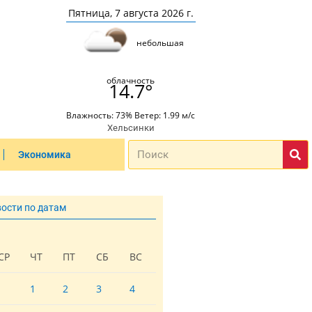
Пятница, 7 августа 2026 г.
небольшая
облачность
14.7°
Влажность: 73% Ветер: 1.99 м/с
Хельсинки
Экономика
вости по датам
СР
ЧТ
ПТ
СБ
ВС
1
2
3
4