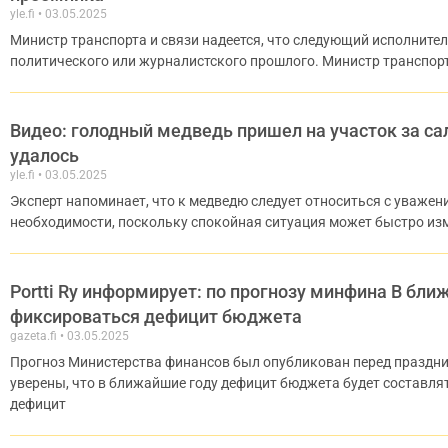
yle.fi
03.05.2025
Министр транспорта и связи надеется, что следующий исполнител
политического или журналистского прошлого. Министр транспорт
Видео: голодный медведь пришел на участок за сал
удалось
yle.fi
03.05.2025
Эксперт напоминает, что к медведю следует относиться с уважен
необходимости, поскольку спокойная ситуация может быстро изм
Portti Ry информирует: по прогнозу минфина В бл
фиксироваться дефицит бюджета
gazeta.fi
03.05.2025
Прогноз Министерства финансов был опубликован перед праздн
уверены, что в ближайшие году дефицит бюджета будет составлять
дефицит