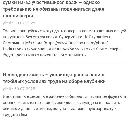
сумки из-за участившихся краж – однако
требованию не обязаны подчиняться даже
шоплифтеры
yle.fi
30.07.2025
Только полицейские могут дать ордер на досмотр личных вещей
покупателя без его согласия. Супермаркет K-Citymarket в
Састамала [объявил](https://www.facebook.com/photo?
fbid=1156283259850807&set=a.649585617187243), что теперь
будет просить всех покупателей открывать
Несладкая жизнь – украинцы рассказали о
тяжёлых условиях труда на сборе клубники
yle.fi
30.07.2025
Иностранные сезонные рабочие собирают для финнов фрукты и
овощи. Часть из них, как выяснилось, вынуждена выполнять
слишком длинные смены, получает заниженную зарплату и
трудится без