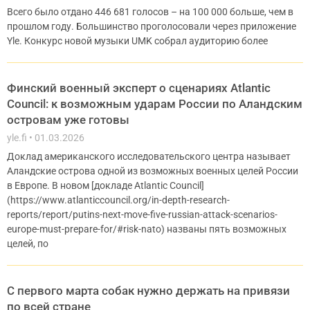
Всего было отдано 446 681 голосов – на 100 000 больше, чем в
прошлом году. Большинство проголосовали через приложение
Yle. Конкурс новой музыки UMK собрал аудиторию более
Финский военный эксперт о сценариях Atlantic
Council: к возможным ударам России по Аландским
островам уже готовы
yle.fi
01.03.2026
Доклад американского исследовательского центра называет
Аландские острова одной из возможных военных целей России
в Европе. В новом [докладе Atlantic Council]
(https://www.atlanticcouncil.org/in-depth-research-
reports/report/putins-next-move-five-russian-attack-scenarios-
europe-must-prepare-for/#risk-nato) названы пять возможных
целей, по
С первого марта собак нужно держать на привязи
по всей стране