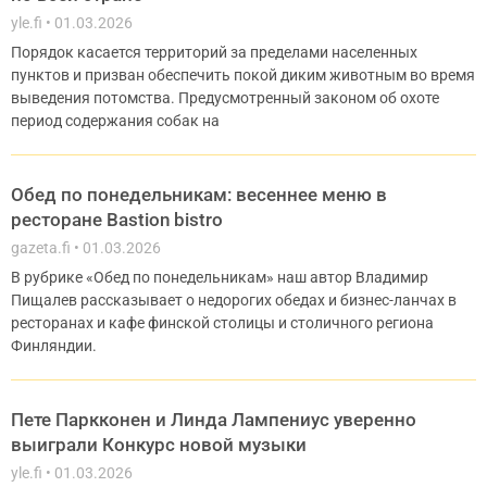
yle.fi
01.03.2026
Порядок касается территорий за пределами населенных
пунктов и призван обеспечить покой диким животным во время
выведения потомства. Предусмотренный законом об охоте
период содержания собак на
Обед по понедельникам: весеннее меню в
ресторане Bastion bistro
gazeta.fi
01.03.2026
В рубрике «Обед по понедельникам» наш автор Владимир
Пищалев рассказывает о недорогих обедах и бизнес-ланчах в
ресторанах и кафе финской столицы и столичного региона
Финляндии.
Пете Паркконен и Линда Лампениус уверенно
выиграли Конкурс новой музыки
yle.fi
01.03.2026