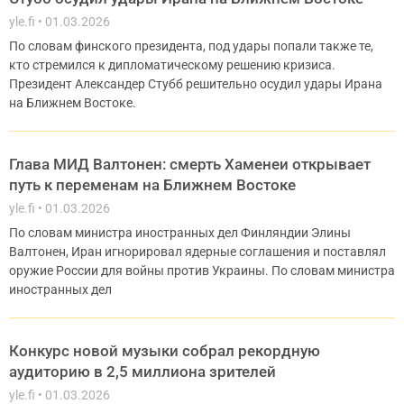
yle.fi
01.03.2026
По словам финского президента, под удары попали также те,
кто стремился к дипломатическому решению кризиса.
Президент Александер Стубб решительно осудил удары Ирана
на Ближнем Востоке.
Глава МИД Валтонен: смерть Хаменеи открывает
путь к переменам на Ближнем Востоке
yle.fi
01.03.2026
По словам министра иностранных дел Финляндии Элины
Валтонен, Иран игнорировал ядерные соглашения и поставлял
оружие России для войны против Украины. По словам министра
иностранных дел
Конкурс новой музыки собрал рекордную
аудиторию в 2,5 миллиона зрителей
yle.fi
01.03.2026