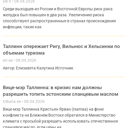
yle.fi
08.04.2026
Среди выходцев из России и Восточной Европы риск рака
желудка был повышен в два раза. Увеличению риска
способствуют распространенные в странах происхождения
инфекции, такие как
Таллинн опережает Ригу, Вильнюс и Хельсинки по
объемам туризма
err.ee
08.04.2026
Автор: Елизавета Калугина Источник
Вице-мэр Таллинна: в кризис нам должны
разрешить топить эстонским сланцевым маслом
tribuna.ee
08.04.2026
Вице-мэр Таллинна Кристьян Ярван (Isamaa) на фоне
конфликта на Ближнем Востоке обратился в Министерство
климата с просьбой разрешить использовать отечественное
сланцевое масло, если цены на