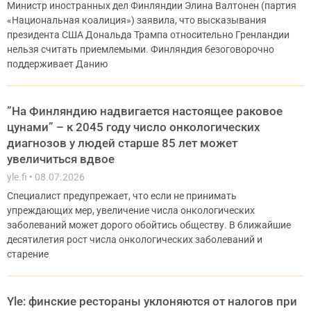
Министр иностранных дел Финляндии Элина Валтонен (партия
«Национальная коалиция») заявила, что высказывания
президента США Дональда Трампа относительно Гренландии
нельзя считать приемлемыми. Финляндия безоговорочно
поддерживает Данию
”На Финляндию надвигается настоящее раковое
цунами” – к 2045 году число онкологических
диагнозов у людей старше 85 лет может
увеличиться вдвое
yle.fi
08.07.2026
Специалист предупрежает, что если не принимать
упреждающих мер, увеличение числа онкологических
заболеваний может дорого обойтись обществу. В ближайшие
десятилетия рост числа онкологических заболеваний и
старение
Yle: финские рестораны уклоняются от налогов при