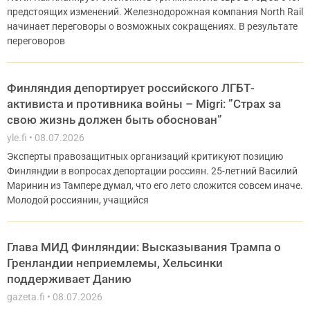
предстоящих изменений. Железнодорожная компания North Rail
начинает переговоры о возможных сокращениях. В результате
переговоров
Финляндия депортирует российского ЛГБТ-
активиста и противника войны – Migri: ”Страх за
свою жизнь должен быть обоснован”
yle.fi
08.07.2026
Эксперты правозащитных организаций критикуют позицию
Финляндии в вопросах депортации россиян. 25-летний Василий
Маринин из Тампере думал, что его лето сложится совсем иначе.
Молодой россиянин, учащийся
Глава МИД Финляндии: Высказывания Трампа о
Гренландии неприемлемы, Хельсинки
поддерживает Данию
gazeta.fi
08.07.2026