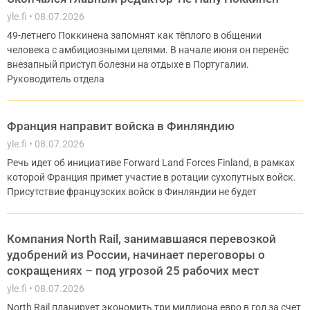
yle.fi
08.07.2026
49-летнего Поккинена запомнят как тёплого в общении
человека с амбициозными целями. В начале июня он перенёс
внезапный приступ болезни на отдыхе в Португалии.
Руководитель отдела
Франция направит войска в Финляндию
yle.fi
08.07.2026
Речь идет об инициативе Forward Land Forces Finland, в рамках
которой Франция примет участие в ротации сухопутных войск.
Присутствие французских войск в Финляндии не будет
Компания North Rail, занимавшаяся перевозкой
удобрений из России, начинает переговоры о
сокращениях – под угрозой 25 рабочих мест
yle.fi
08.07.2026
North Rail планирует экономить три миллиона евро в год за счет