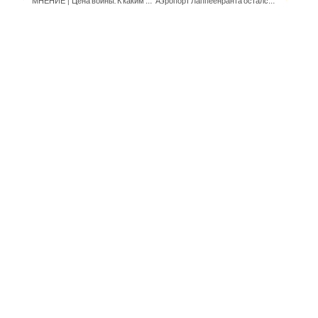
МНЕНИЕ | Цена войны. К каким экономическим последствиям для Эстонии и всего мира приведет российско-украинский вооруженный конфликт
Аэропорт Лаппеенранта остался без российских туристов, но не теряет веры в будущее