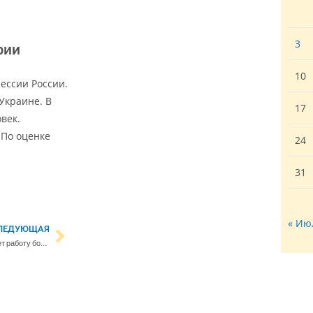
3
фии
10
ессии России.
Украине. В
17
век.
 По оценке
24
31
« Ию
ЛЕДУЮЩАЯ
Забастовка медсестер затрудняет работу больниц