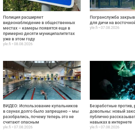
Полиция расширяет
Погранслужба закрыв
видеонаблюдение в общественных
для дичи на восточно
yle.fi
07.08.2026
местах – камеры появятся еще в
примерно десяти муниципалитетах
уже в этом году
yle.fi
08.08.2026
ВИДЕО: Использование купальников
Безработные против, 
в саунах долго было запрещено – мы
довольны: новый зак
разобрались, почему теперь это не
публично рассказыват
считают опасным
навыках в интернете
yle.fi
07.08.2026
yle.fi
07.08.2026