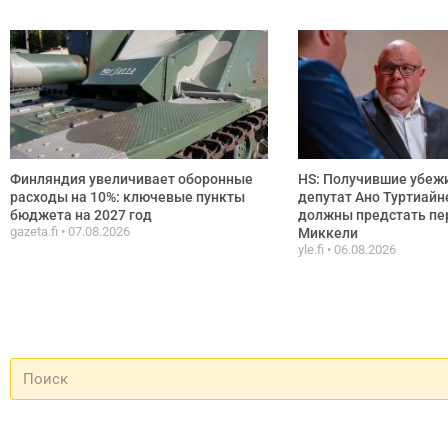
Финляндия увеличивает оборонные
HS: Получившие убежи
расходы на 10%: ключевые пункты
депутат Ано Туртиайн
бюджета на 2027 год
должны предстать пе
gazeta.fi
07.08.2026
Миккели
yle.fi
06.08.2026