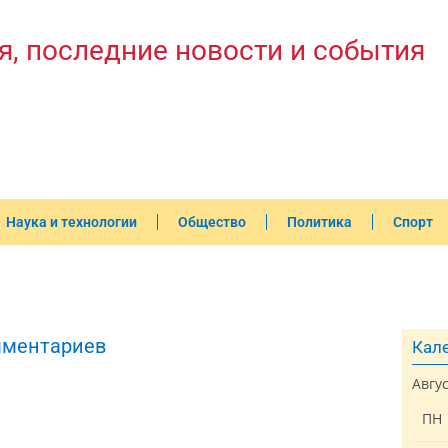
я, последние новости и события
Наука и технологии
Общество
Политика
Спорт
мментариев
Кале
Авгу
3
ПН