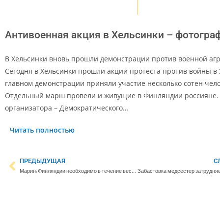
Антивоенная акция в Хельсинки – фотогра
В Хельсинки вновь прошли демонстрации против военной агр
Сегодня в Хельсинки прошли акции протеста против войны в 
главном демонстрации приняли участие несколько сотен чело
Отдельный марш провели и живущие в Финляндии россияне.
организатора – Демократического…
Читать полностью
ПРЕДЫДУЩАЯ
С
Марин: Финляндии необходимо в течение весны пересмотреть вопрос о вступлении в военные союзы