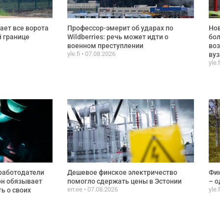
ает все ворота
Профессор-эмерит об ударах по
Нов
й границе
Wildberries: речь может идти о
бол
военном преступлении
воз
yle.fi
07.08.2026
вуз
yle.
работодатели
Дешевое финское электричество
Фин
он обязывает
помогло сдержать цены в Эстонии
– о
err.ee
07.08.2026
yle.
ь о своих