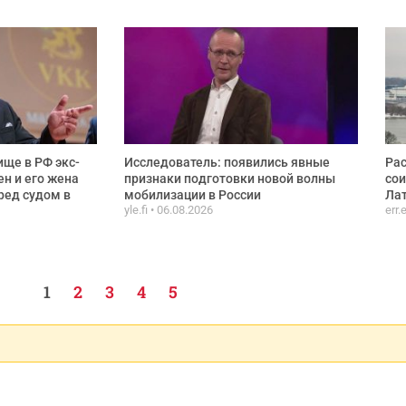
ще в РФ экс-
Исследователь: появились явные
Рас
ен и его жена
признаки подготовки новой волны
сои
ред судом в
мобилизации в России
Лат
yle.fi
06.08.2026
err.
1
2
3
4
5