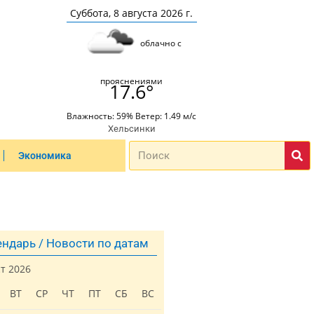
Суббота, 8 августа 2026 г.
облачно с
прояснениями
17.6°
Влажность: 59% Ветер: 1.49 м/с
Хельсинки
Экономика
ндарь / Новости по датам
ст 2026
ВТ
СР
ЧТ
ПТ
СБ
ВС