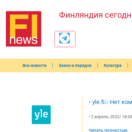
Финляндия сегодн
Все новости
Закон и порядок
Культура
•
yle.fi
Нет ко
•
2 апреля, 2022
/
18:3
Читать полностью