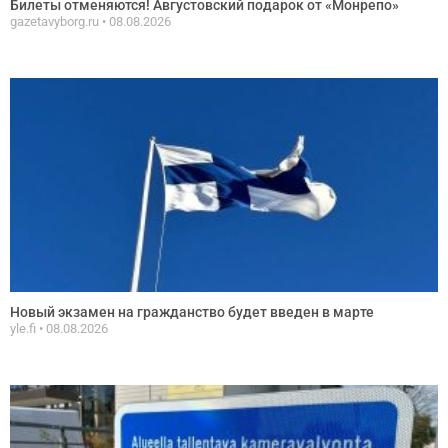
Билеты отменяются! Августовский подарок от «Монрепо»
gazetavyborg.ru
08.08.2026
Новый экзамен на гражданство будет введен в марте
yle.fi
08.08.2026