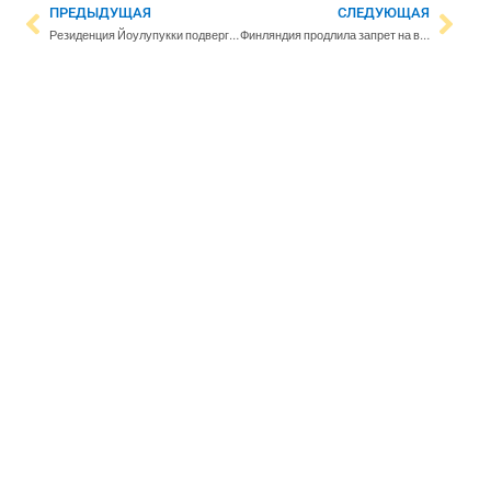
ПРЕДЫДУЩАЯ
СЛЕДУЮЩАЯ
Резиденция Йоулупукки подверглась небывалому нашествию
Финляндия продлила запрет на въезд российских туристов: названы новые сроки