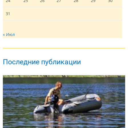
24
25
26
27
28
29
30
31
« Июл
Последние публикации