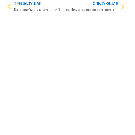
ПРЕДЫДУЩАЯ
СЛЕДУЮЩАЯ
Такого не было уже 30 лет: три болезни одновременно поразили рекордное количество людей в этом году
Etla: Иммиграция приносит пользу публичной экономике