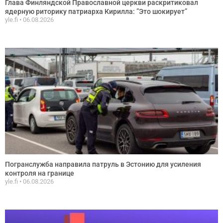
Глава Финляндской Православной церкви раскритиковал
ядерную риторику патриарха Кирилла: ”Это шокирует”
yle.fi
06.08.2026
Погранслужба направила патруль в Эстонию для усиления
контроля на границе
yle.fi
06.08.2026