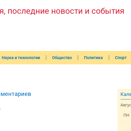
я, последние новости и события
Наука и технологии
Общество
Политика
Спорт
мментариев
Кале
Авгу
4
ПН