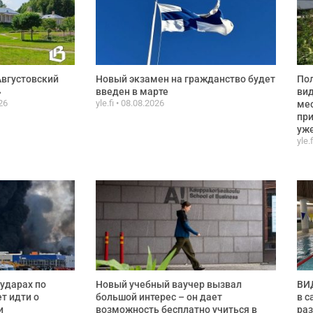
Августовский
Новый экзамен на гражданство будет
По
»
введен в марте
ви
26
yle.fi
08.08.2026
мес
при
уже
yle.
ударах по
Новый учебный ваучер вызвал
ВИД
ет идти о
большой интерес – он дает
в с
и
возможность бесплатно учиться в
раз