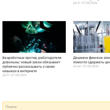
yle.fi
07.08.2026
Безработные против, работодатели
Дешевое финское эле
довольны: новый закон обязывает
помогло сдержать цен
err.ee
07.08.2026
публично рассказывать о своих
навыках в интернете
yle.fi
07.08.2026