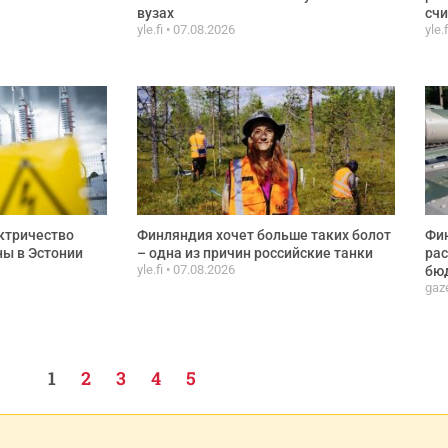
вузах
сч
yle.fi
07.08.2026
yle.
ктричество
Финляндия хочет больше таких болот
Фи
ы в Эстонии
– одна из причин российские танки
рас
yle.fi
07.08.2026
бюд
gaze
1
2
3
4
5