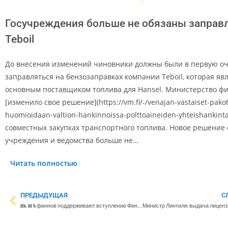
Госучреждения больше не обязаны заправл
Teboil
До внесения изменений чиновники должны были в первую о
заправляться на бензозаправках компании Teboil, которая яв
основным поставщиком топлива для Hansel. Министерство ф
[изменило свое решение](https://vm.fi/-/venajan-vastaiset-pakot
huomioidaan-valtion-hankinnoissa-polttoaineiden-yhteishankint
совместных закупках транспортного топлива. Новое решение 
учреждения и ведомства больше не…
Читать полностью
ПРЕДЫДУЩАЯ
С
EVA: 60 % финнов поддерживают вступление Финляндии в НАТО