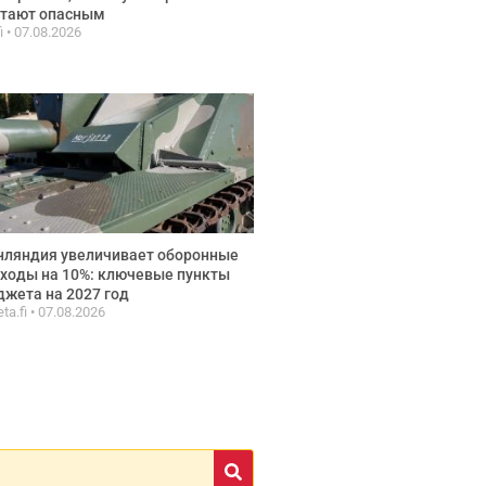
итают опасным
fi
07.08.2026
нляндия увеличивает оборонные
ходы на 10%: ключевые пункты
жета на 2027 год
ta.fi
07.08.2026