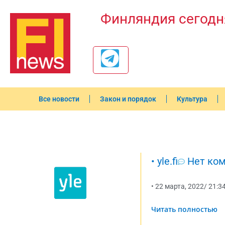
Финляндия сегодн
Все новости
Закон и порядок
Культура
•
yle.fi
Нет ко
•
22 марта, 2022
/
21:3
Читать полностью