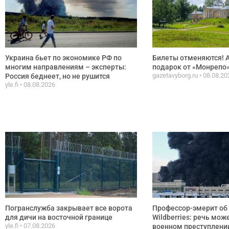
Украина бьет по экономике РФ по
Билеты отменяются! 
многим направлениям – эксперты:
подарок от «Монрепо
gazetavyborg.ru
08.08.20
Россия беднеет, но не рушится
yle.fi
08.08.2026
Погранслужба закрывает все ворота
Профессор-эмерит об 
для дичи на восточной границе
Wildberries: речь мож
yle.fi
07.08.2026
военном преступлени