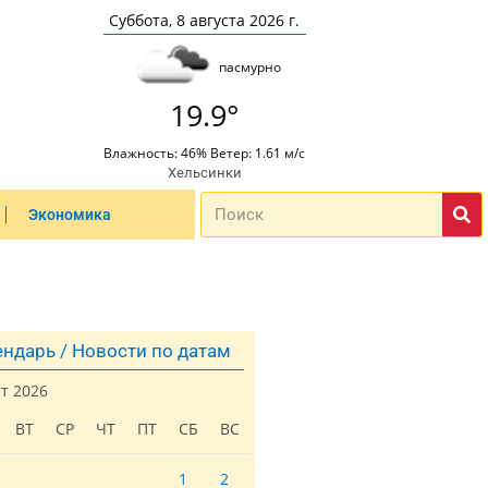
Суббота, 8 августа 2026 г.
пасмурно
19.9°
Влажность: 46% Ветер: 1.61 м/с
Хельсинки
Экономика
ндарь / Новости по датам
ст 2026
ВТ
СР
ЧТ
ПТ
СБ
ВС
1
2