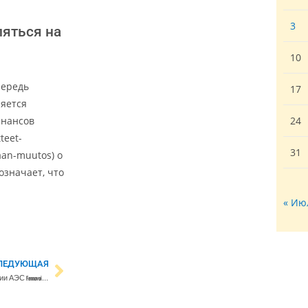
3
яться на
10
чередь
17
ляется
инансов
24
teet-
31
aan-muutos) о
означает, что
« Ию
ЛЕДУЮЩАЯ
Министр Линтиля: выдача лицензии АЭС Fennovoima «совершенно невозможна»