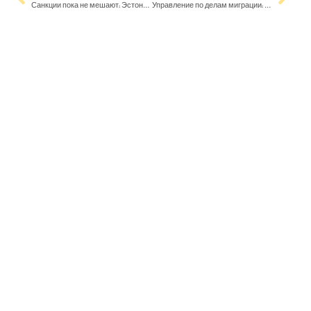
Санкции пока не мешают: Эстония продолжает осуществлять грузоперевозки с Россией. Надолго ли?
Управление по делам миграции: будет организована работа двух дополнительных центров для беженцев