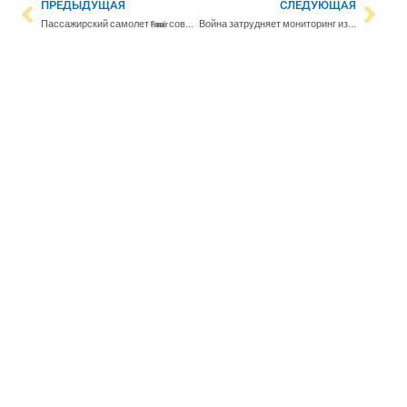
ПРЕДЫДУЩАЯ
СЛЕДУЮЩАЯ
Пассажирский самолет Finnair совершил аварийную посадку в Копенгагене
Война затрудняет мониторинг изменения климата в Арктике