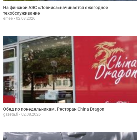
На финской АЭС «Ловииса»начинается ежегодное
техобслуживание
err.ee
02.08.2026
Обед по понедельникам. Ресторан China Dragon
gazeta.fi
02.08.2026