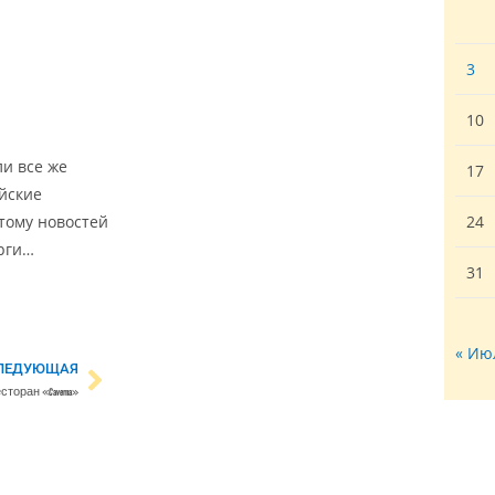
3
10
и все же
17
ийские
этому новостей
24
орги…
31
« Ию
ЛЕДУЮЩАЯ
оран «Caverna»