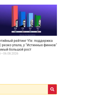
тийный рейтинг Yle: поддержка
 резко упала, у ”Истинных финнов”
амый большой рост
fi
06.08.2026