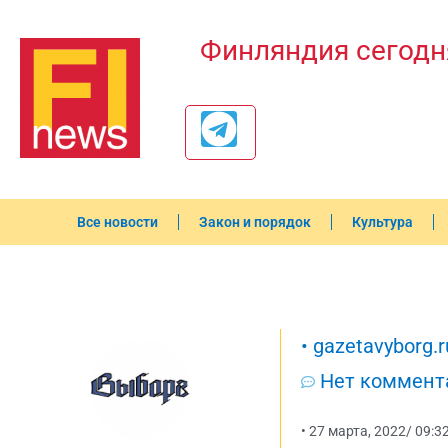
Финляндия сегодн
Все новости
Закон и порядок
Культура
•
gazetavyborg.r
Нет коммент
•
27 марта, 2022
/
09:3