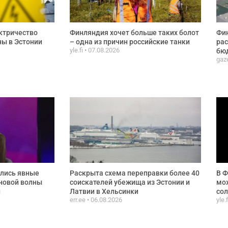
ктричество
Финляндия хочет больше таких болот
Фи
ы в Эстонии
– одна из причин российские танки
рас
yle.fi
07.08.2026
бюд
gaze
ились явные
Раскрыта схема переправки более 40
В Ф
новой волны
соискателей убежища из Эстонии и
мож
и
Латвии в Хельсинки
сол
err.ee
06.08.2026
yle.