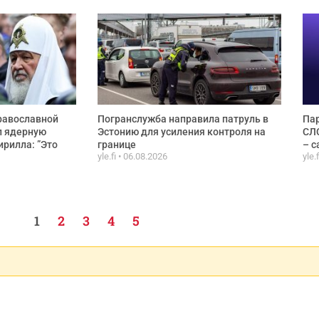
равославной
Погранслужба направила патруль в
Пар
л ядерную
Эстонию для усиления контроля на
СЛС
ирилла: ”Это
границе
– с
yle.fi
06.08.2026
yle.
1
2
3
4
5