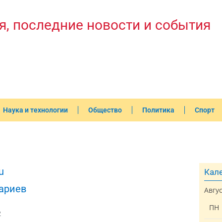
я, последние новости и события
Наука и технологии
Общество
Политика
Спорт
u
Кале
ариев
Авгу
ПН
2