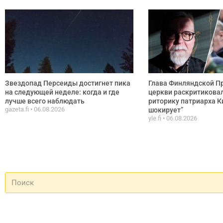
Звездопад Персеиды достигнет пика
Глава Финляндской П
на следующей неделе: когда и где
церкви раскритикова
лучше всего наблюдать
риторику патриарха К
gazeta.fi
06.08.2026
шокирует”
yle.fi
06.08.2026