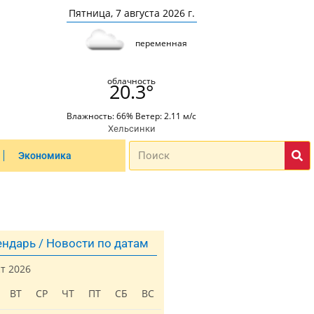
Пятница, 7 августа 2026 г.
переменная
облачность
20.3°
Влажность: 66% Ветер: 2.11 м/с
Хельсинки
Экономика
ндарь / Новости по датам
ст 2026
ВТ
СР
ЧТ
ПТ
СБ
ВС