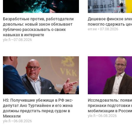
Безработные против, работодатели
Дешевое финское эле
довольны: новый закон обязывает
помогло сдержать цен
err.ee
07.08.2026
публично рассказывать о своих
навыках в интернете
yle.fi
07.08.2026
HS: Получившие убежище в РФ экс-
Исследователь: появ
депутат Ано Туртиайнен и его жена
признаки подготовки 
должны предстать перед судом в
мобилизации в Росси
yle.fi
06.08.2026
Миккели
yle.fi
06.08.2026