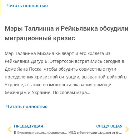
Читать полностью
Мэры Таллинна и Рейкьявика обсудили
миграционный кризис
Мэр Таллинна Михаил Кылварт и его коллега из
Рейкьявика Дагур Б. Эггертссон встретились сегодня в
Доме Яана Поска, чтобы обсудить совместные пути
преодоления кризисной ситуации, вызванной войной в
Украине, а также возможности оказания помощи
беженцам и Украине. По словам мэра…
Читать полностью
ПРЕДЫДУЩАЯ
СЛЕДУЮЩАЯ
В Финляндии зафиксировано свыше 9000 новых случаев коронавируса, госпитализирована почти тысяча человек
МВД: в Финляндии ожидают от 40 до 80 тысяч украинских беженцев