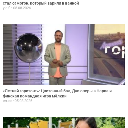
стал самогон, который варили в ванной
yle.fi
05.08.2026
«Летний горизонт»: Цветочный бал, Дни оперы в Нарве и
финская командная игра мёлкки
err.ee
05.08.2026