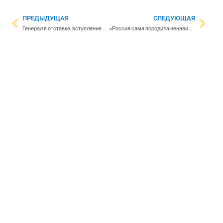
ПРЕДЫДУЩАЯ
СЛЕДУЮЩАЯ
Генерал в отставке: вступление Финляндии в НАТО может пройти по модели Норвегии
«‎Россия сама породила ненависть к себе»: репортаж спецкора Yle из разрушенного Харькова