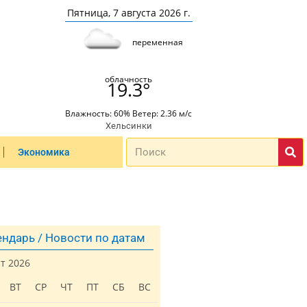
Пятница, 7 августа 2026 г.
переменная
облачность
19.3°
Влажность: 60% Ветер: 2.36 м/с
Хельсинки
Экономика
ндарь / Новости по датам
ст 2026
ВТ
СР
ЧТ
ПТ
СБ
ВС