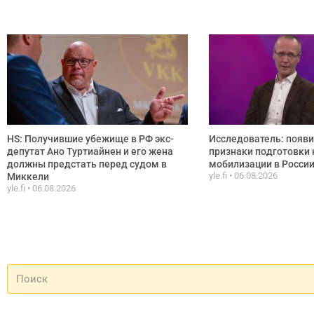
HS: Получившие убежище в РФ экс-
Исследователь: появ
депутат Ано Туртиайнен и его жена
признаки подготовки 
должны предстать перед судом в
мобилизации в Росси
yle.fi
06.08.2026
Миккели
yle.fi
06.08.2026