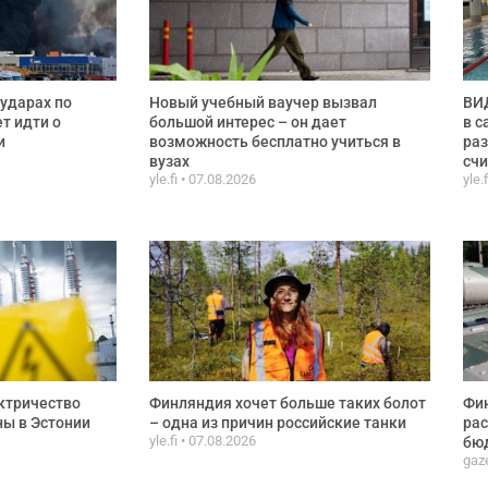
ударах по
Новый учебный ваучер вызвал
ВИД
ет идти о
большой интерес – он дает
в с
и
возможность бесплатно учиться в
раз
вузах
сч
yle.fi
07.08.2026
yle.
ктричество
Финляндия хочет больше таких болот
Фи
ы в Эстонии
– одна из причин российские танки
рас
yle.fi
07.08.2026
бюд
gaze