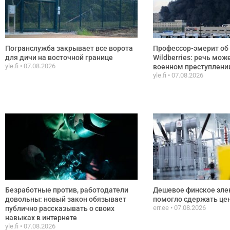
Погранслужба закрывает все ворота
Профессор-эмерит об 
для дичи на восточной границе
Wildberries: речь мож
yle.fi
07.08.2026
военном преступлени
yle.fi
07.08.2026
Безработные против, работодатели
Дешевое финское эле
довольны: новый закон обязывает
помогло сдержать цен
err.ee
07.08.2026
публично рассказывать о своих
навыках в интернете
yle.fi
07.08.2026