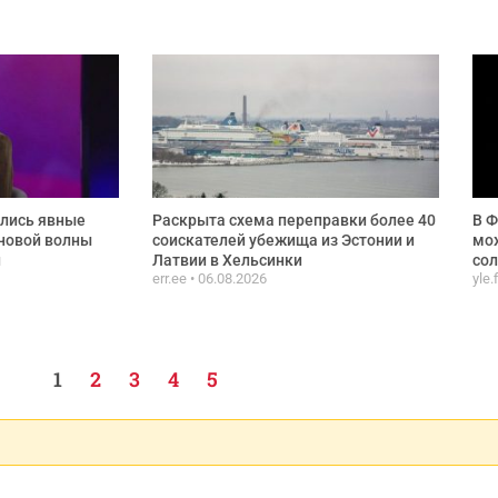
ились явные
Раскрыта схема переправки более 40
В Ф
новой волны
соискателей убежища из Эстонии и
мож
и
Латвии в Хельсинки
сол
err.ee
06.08.2026
yle.
1
2
3
4
5