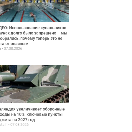
ЕО: Использование купальников
аунах долго было запрещено – мы
обрались, почему теперь это не
итают опасным
fi
07.08.2026
нляндия увеличивает оборонные
ходы на 10%: ключевые пункты
жета на 2027 год
ta.fi
07.08.2026