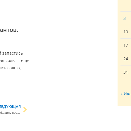
3
антов.
10
17
й запастись
24
лая соль — еще
тись солью,
31
« Ию
ЛЕДУЮЩАЯ
Кто и как будет восстанавливать Украину после войны?