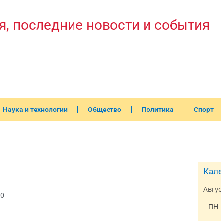
я, последние новости и события
Наука и технологии
Общество
Политика
Спорт
Кале
Авгу
30
ПН