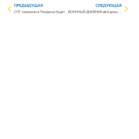
ПРЕДЫДУЩАЯ
СЛЕДУЮЩАЯ
СПГ-терминал в Палдиски будет готов к ноябрю
ВОЕННЫЙ ДНЕВНИК (49-й день) | В Киев прибыли лидеры четырех стран. Россия заявляет о сдаче в плен украинских защитников Мариуполя