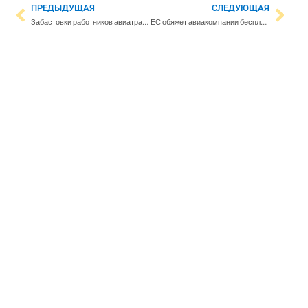
ПРЕДЫДУЩАЯ
СЛЕДУЮЩАЯ
Забастовки работников авиатранспортной сферы продолжаются: переговоры не принесли результата
ЕС обяжет авиакомпании бесплатно принимать ручную кладь