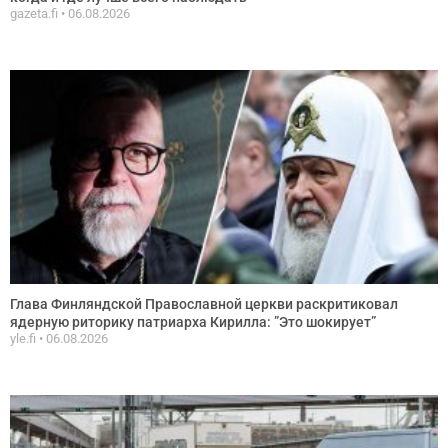
gazeta.fi
06.08.2026
Глава Финляндской Православной церкви раскритиковал
ядерную риторику патриарха Кирилла: ”Это шокирует”
yle.fi
06.08.2026