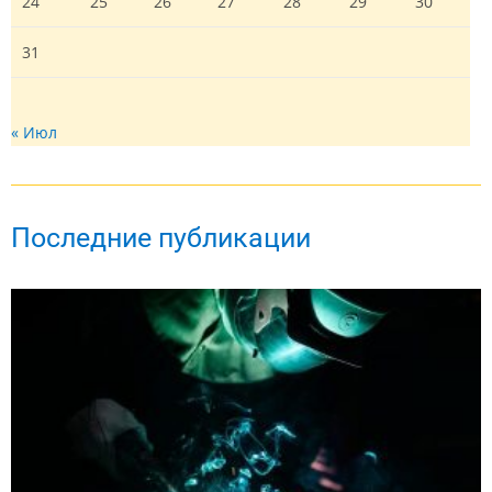
24
25
26
27
28
29
30
31
« Июл
Последние публикации