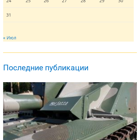
24
25
26
27
28
29
30
31
« Июл
Последние публикации