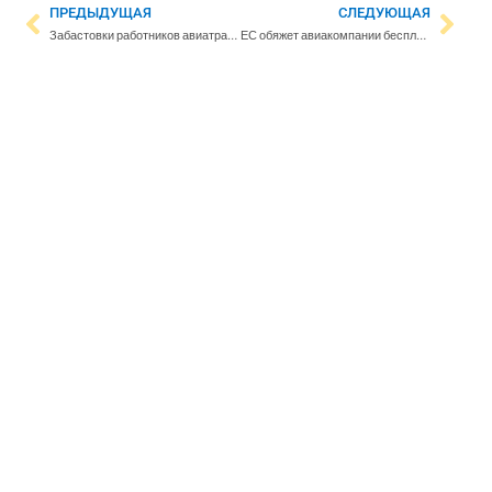
ПРЕДЫДУЩАЯ
СЛЕДУЮЩАЯ
Забастовки работников авиатранспортной сферы продолжаются: переговоры не принесли результата
ЕС обяжет авиакомпании бесплатно принимать ручную кладь