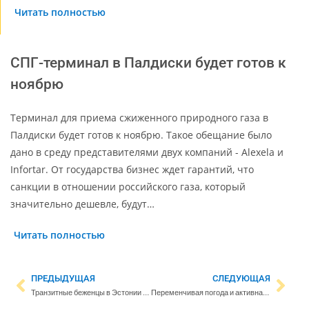
Читать полностью
СПГ-терминал в Палдиски будет готов к
ноябрю
Терминал для приема сжиженного природного газа в
Палдиски будет готов к ноябрю. Такое обещание было
дано в среду представителями двух компаний - Alexela и
Infortar. От государства бизнес ждет гарантий, что
санкции в отношении российского газа, который
значительно дешевле, будут…
Читать полностью
ПРЕДЫДУЩАЯ
СЛЕДУЮЩАЯ
Транзитные беженцы в Эстонии могут рассчитывать лишь на помощь волонтеров
Переменчивая погода и активная посыпка дорог гравием этой зимой привели к увеличению количества пыли на дорогах