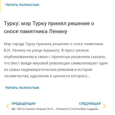
Читать полностью
Турку: мэр Турку принял решение о
сносе памятника Ленину
Мэр города Турку приняла решение о сносе памятника
В.И. Ленину на улице Ауракату. В пресс-релизе
опубликованном в связи с принятым решением сказано,
что бюст вождя мировой революции символизирует один
из самых недемократических режимов в истории
человечества, идеология и ценности которого…
Читать полностью
ПРЕДЫДУЩАЯ
СЛЕДУЮЩАЯ
LIVE | ЧМ по хоккею: сборная Эстонии проигрывает Японии – 3:4
Ниинистё: Столтенберг поддержит выбор Финляндии в вопросе НАТО