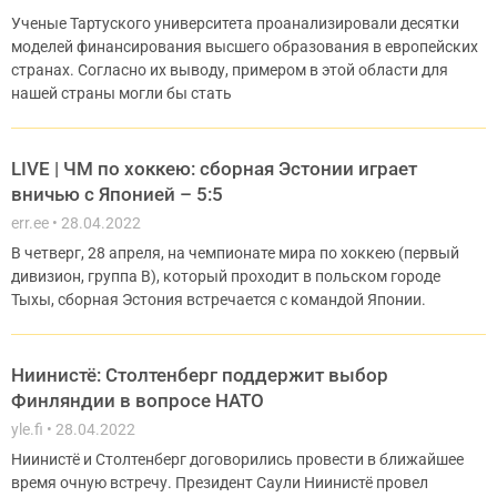
Ученые Тартуского университета проанализировали десятки
моделей финансирования высшего образования в европейских
странах. Согласно их выводу, примером в этой области для
нашей страны могли бы стать
LIVE | ЧМ по хоккею: сборная Эстонии играет
вничью с Японией – 5:5
err.ee
28.04.2022
В четверг, 28 апреля, на чемпионате мира по хоккею (первый
дивизион, группа В), который проходит в польском городе
Тыхы, сборная Эстония встречается с командой Японии.
Ниинистё: Столтенберг поддержит выбор
Финляндии в вопросе НАТО
yle.fi
28.04.2022
Ниинистё и Столтенберг договорились провести в ближайшее
время очную встречу. Президент Саули Ниинистё провел