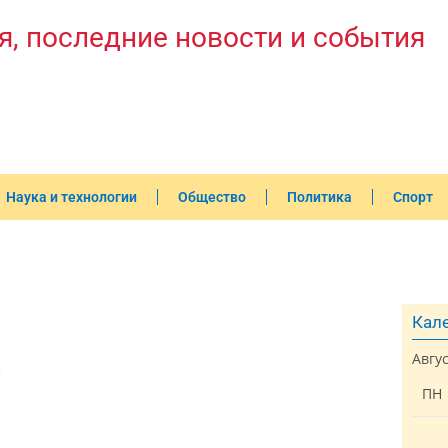
я, последние новости и события
Наука и технологии
Общество
Политика
Спорт
Кале
Авгу
0
ПН