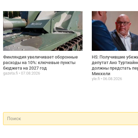
Финляндия увеличивает оборонные
HS: Получившие убежи
расходы на 10%: ключевые пункты
депутат Ано Туртиайн
бюджета на 2027 год
должны предстать пе
gazeta.fi
07.08.2026
Миккели
yle.fi
06.08.2026