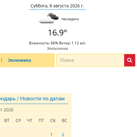
Суббота, 8 августа 2026 г.
пасмурно
16.9°
Влажность: 66% Ветер: 1.12 м/с
Хельсинки
Экономика
ндарь / Новости по датам
ст 2026
ВТ
СР
ЧТ
ПТ
СБ
ВС
1
2