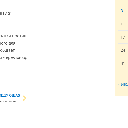
3
вших
10
синки против
17
ного для
ообщает
24
и через забор
31
« Ию
ЛЕДУЮЩАЯ
Финляндия готовится принять решение о высылке российских дипломатов