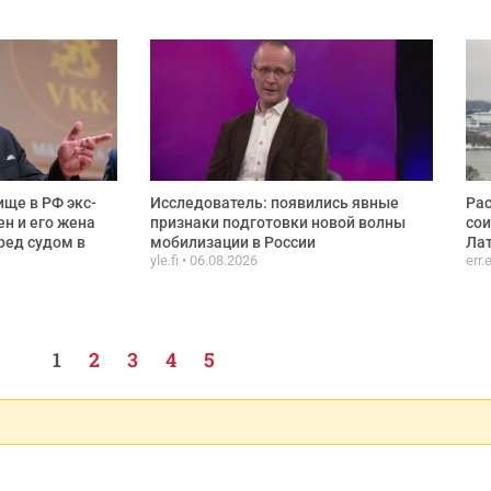
ще в РФ экс-
Исследователь: появились явные
Рас
ен и его жена
признаки подготовки новой волны
сои
ред судом в
мобилизации в России
Лат
yle.fi
06.08.2026
err.
1
2
3
4
5