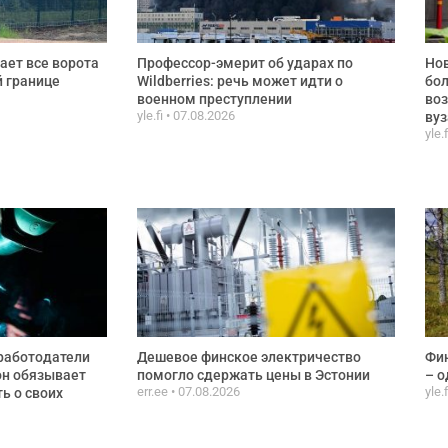
ает все ворота
Профессор-эмерит об ударах по
Нов
й границе
Wildberries: речь может идти о
бол
военном преступлении
воз
yle.fi
07.08.2026
вуз
yle.
работодатели
Дешевое финское электричество
Фин
он обязывает
помогло сдержать цены в Эстонии
– о
err.ee
07.08.2026
yle.
ь о своих