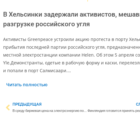
В Хельсинки задержали активистов, меша
разгрузке российского угля
Активисты Greenpeace устроили акцию протеста в порту Хель
прибытия последней партии российского угля, предназначен
местной электростанции компании Helen. Об этом 5 апреля с
Yle.Демонстранты, одетые в рабочую форму и каски, перелезл
и попали в порт Салмисаари.…
Читать полностью
ПРЕДЫДУЩАЯ
С
В среду биржевая цена на электроэнергию повысится до 119 евро