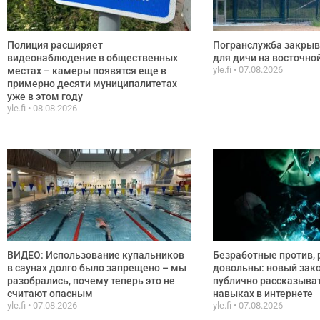
Полиция расширяет
Погранслужба закрыв
видеонаблюдение в общественных
для дичи на восточно
yle.fi
07.08.2026
местах – камеры появятся еще в
примерно десяти муниципалитетах
уже в этом году
yle.fi
08.08.2026
ВИДЕО: Использование купальников
Безработные против, 
в саунах долго было запрещено – мы
довольны: новый зак
разобрались, почему теперь это не
публично рассказыват
считают опасным
навыках в интернете
yle.fi
07.08.2026
yle.fi
07.08.2026