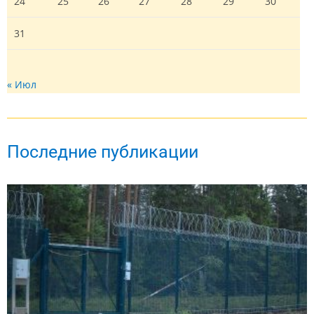
24
25
26
27
28
29
30
31
« Июл
Последние публикации