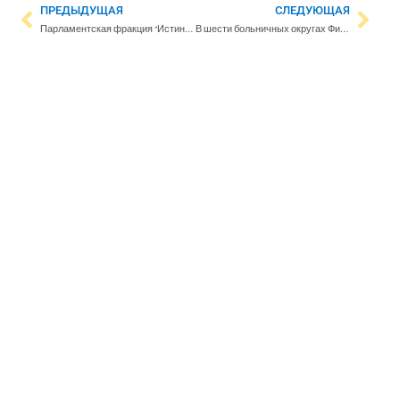
ПРЕДЫДУЩАЯ
СЛЕДУЮЩАЯ
Парламентская фракция “Истинных финнов” высказалась за членство Финляндии в НАТО
В шести больничных округах Финляндии начинается забастовка среднего медперсонала