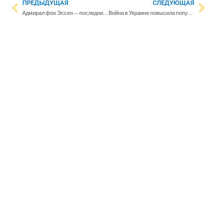
ПРЕДЫДУЩАЯ
СЛЕДУЮЩАЯ
Адмирал фон Эссен — последний командующий Балтийским флотом Российской империи
Война в Украине повысила популярность Союза резервистов