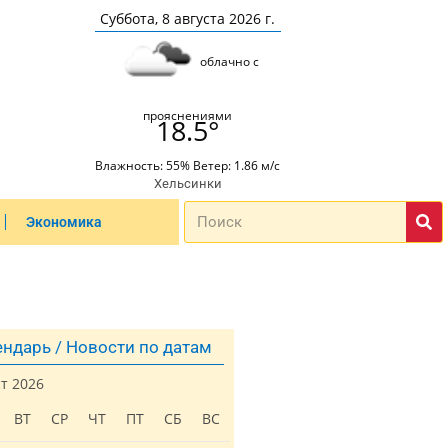
Суббота, 8 августа 2026 г.
облачно с
прояснениями
18.5°
Влажность: 55% Ветер: 1.86 м/с
Хельсинки
Экономика
ндарь / Новости по датам
ст 2026
ВТ
СР
ЧТ
ПТ
СБ
ВС