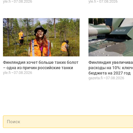
yle.fi
07.08.2026
yle.fi
07.08.2026
Финляндия хочет больше таких болот
Финляндия увеличива
– одна из причин российские танки
расходы на 10%: клю
yle.fi
07.08.2026
бюджета на 2027 год
gazeta.fi
07.08.2026