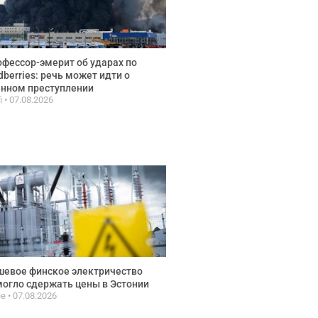
фессор-эмерит об ударах по
dberries: речь может идти о
нном преступлении
fi
07.08.2026
евое финское электричество
огло сдержать цены в Эстонии
ee
07.08.2026