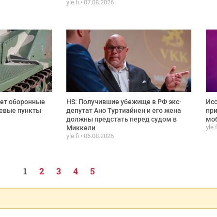
yle.fi
07.08.2026
ет оборонные
HS: Получившие убежище в РФ экс-
Исс
чевые пункты
депутат Ано Туртиайнен и его жена
при
должны предстать перед судом в
моб
yle.
Миккели
yle.fi
06.08.2026
1
2
3
4
5