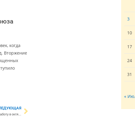
3
оюза
10
век, когда
17
д. Вторжение
вященных
24
ступило
31
« Ию
ЛЕДУЮЩАЯ
Терминал СПГ в Хамина начнет работу в октябре