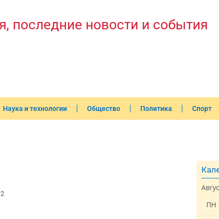
я, последние новости и события
Наука и технологии
Общество
Политика
Спорт
Кале
Авгу
32
ПН