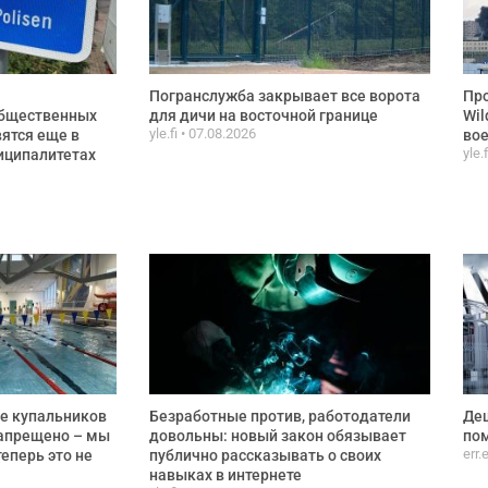
Погранслужба закрывает все ворота
Про
общественных
для дичи на восточной границе
Wil
yle.fi
07.08.2026
ятся еще в
вое
yle.
иципалитетах
е купальников
Безработные против, работодатели
Деш
запрещено – мы
довольны: новый закон обязывает
пом
err.
еперь это не
публично рассказывать о своих
навыках в интернете