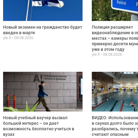
Новый экзамен на гражданство будет
Полиция расширяет
введен в марте
видеонаблюдение в 
yle.fi
08.08.2026
местах – камеры появ
примерно десяти мун
уже в этом году
yle.fi
08.08.2026
Новый учебный ваучер вызвал
ВИДЕО: Использовани
большой интерес – он дает
в саунах долго было 
возможность бесплатно учиться в
разобрались, почему т
вузах
считают опасным