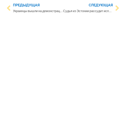
ПРЕДЫДУЩАЯ
СЛЕДУЮЩАЯ
Украинцы вышли на демонстрацию около завода Nokian Renkaat — они потребовали прекращения деятельности компании в России
Судья из Эстонии рассудит испанские «Реал» и «Барселону»