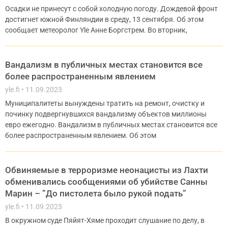
Осадки не принесут с собой холодную погоду. Дождевой фронт
достигнет южной Финляндии в среду, 13 сентября. Об этом
сообщает метеоролог Yle Анне Боргстрем. Во вторник,
Вандализм в публичных местах становится все
более распространенным явлением
yle.fi
11.09.2023
Муниципалитеты вынуждены тратить на ремонт, очистку и
починку подвергнувшихся вандализму объектов миллионы
евро ежегодно. Вандализм в публичных местах становится все
более распространенным явлением. Об этом
Обвиняемые в терроризме неонацисты из Лахти
обменивались сообщениями об убийстве Санны
Марин – ”До пистолета было рукой подать”
yle.fi
11.09.2023
В окружном суде Пяйят-Хяме проходит слушание по делу, в