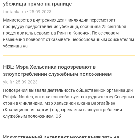
убежища прямо на границе
fontanka.ru
25.09.2023
Министерство внутренних дел Финляндии пересмотрит
процедуру предоставления убежища, сообщила 25 сентября
представитель ведомства Риитта Копонен. По ее словам,
изменения позволят отказывать необоснованным соискателям
убежища на
HBL: Мэра Хельсинки подозревают в
злоупотреблении служебным положением
yle.fi
25.09.2023
Подозрения вызвала деятельность общественной организации
Pohjola-Norden, которая способствует сотрудничеству Северных
стран в Финляндии. Мэр Хельсинки Юхана Вартиайнен
(Коалиционная партия) подозревается в злоупотреблении
служебным положением. Об
Искусственный интеллект может выявлять на