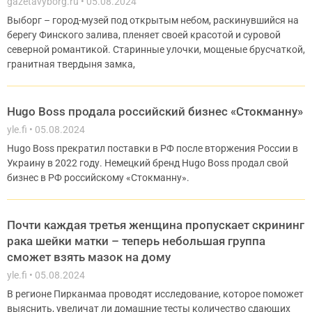
gazetavyborg.ru
05.08.2024
Выборг – город-музей под открытым небом, раскинувшийся на
берегу Финского залива, пленяет своей красотой и суровой
северной романтикой. Старинные улочки, мощеные брусчаткой,
гранитная твердыня замка,
Hugo Boss продала российский бизнес «Стокманну»
yle.fi
05.08.2024
Hugo Boss прекратил поставки в РФ после вторжения России в
Украину в 2022 году. Немецкий бренд Hugo Boss продал свой
бизнес в РФ российскому «Стокманну».
Почти каждая третья женщина пропускает скрининг
рака шейки матки – теперь небольшая группа
сможет взять мазок на дому
yle.fi
05.08.2024
В регионе Пирканмаа проводят исследование, которое поможет
выяснить, увеличат ли домашние тесты количество сдающих