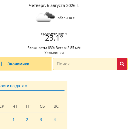
Четверг, 6 августа 2026 г.
облачно с
прояснениями
23.1°
Влажность: 63% Ветер: 2.85 м/с
Хельсинки
Экономика
вости по датам
СР
ЧТ
ПТ
СБ
ВС
1
2
3
4