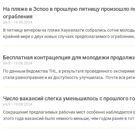
На пляже в Эспоо в прошлую пятницу произошло п
ограбления
yle.fi
19.08.2024
В пятницу вечером на пляже Хаукилахти собрались сотни молоды
крайней мере о двух новых случаях предполагаемого ограбления
Бесплатная контрацепция для молодежи продолжит
yle.fi
19.08.2024
По данным Ведомства THL, в результате проведенного экспериме
стали равноправнее и их доступность улучшилась. Почти все ре
Число вакансий слегка уменьшилось с прошлого г
yle.fi
19.08.2024
Сокращение предлагаемых рабочих мест особенно наблюдается 
этого года вакансий было немного меньше, чем годом ранее в тот