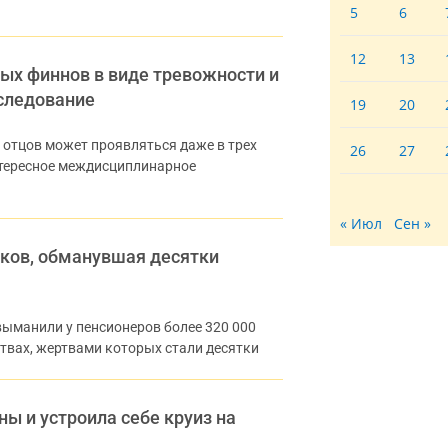
5
6
12
13
ых финнов в виде тревожности и
сследование
19
20
 отцов может проявляться даже в трех
26
27
нтересное междисциплинарное
« Июл
Сен »
ков, обманувшая десятки
выманили у пенсионеров более 320 000
твах, жертвами которых стали десятки
ы и устроила себе круиз на