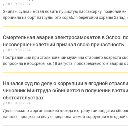
yle.fi
19.08.2024
Экипаж судна не стал ловить пушистую пассажирку, позволив ей 
проникла на борт патрульного корабля береговой охраны Западн
Смертельная авария электросамокатов в Эспоо: 
несовершеннолетний признал свою причастность
yle.fi
19.08.2024
Пострадавший при столкновении мужчина старшего возраста ско
допросила в воскресенье, 18 августа, подозреваемого в аварии с
Начался суд по делу о коррупции в ягодной отрас
чиновник Минтруда обвиняется в получении взятк
обстоятельствах
yle.fi
19.08.2024
Дело связано с организацией въезда в страну таиландских сборщ
начался процесс по делу о предполагаемой коррупции в ягодной