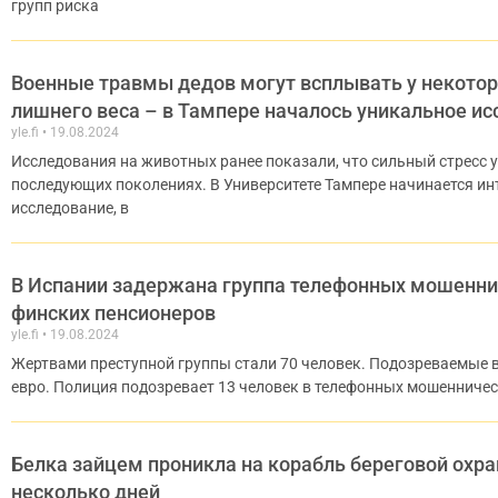
групп риска
Военные травмы дедов могут всплывать у некотор
лишнего веса – в Тампере началось уникальное и
yle.fi
19.08.2024
Исследования на животных ранее показали, что сильный стресс у
последующих поколениях. В Университете Тампере начинается и
исследование, в
В Испании задержана группа телефонных мошенни
финских пенсионеров
yle.fi
19.08.2024
Жертвами преступной группы стали 70 человек. Подозреваемые 
евро. Полиция подозревает 13 человек в телефонных мошенничес
Белка зайцем проникла на корабль береговой охран
несколько дней