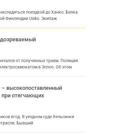
насладиться поездкой до Ханко. Белка
ой Финляндии Uisko. Экипаж
подозреваемый
нчался от полученных травм. Полиция
 электросамокатом в Эспоо. Об этом
ли – высокопоставленный
и при отягчающих
иков ягод. В уездном суде Хельсинки
 отрасли. Бывший