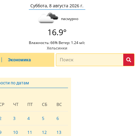
Суббота, 8 августа 2026 г.
пасмурно
16.9°
Влажность: 66% Ветер: 1.24 м/с
Хельсинки
Экономика
вости по датам
СР
ЧТ
ПТ
СБ
ВС
2
3
4
5
6
9
10
11
12
13