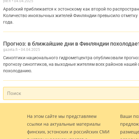
yle.fi
04.04.2025
Арабский приближается к эстонскому как второй по распростра
Количество иноязычных жителей Финляндии превысило отметку в
года.
Прогноз: в ближайшие дни в Финляндии похолодае
gazeta.fi
04.04.2025
Синоптики национального гидрометцентра опубликовали прогноз
прогнозу синоптиков, на выходные жителям всех районов нашей 
похолоданию.
На этом сайте мы представляем
Ваши по
ссылки на актуальные материалы
предлож
финских, эстонских и российских СМИ
размеще