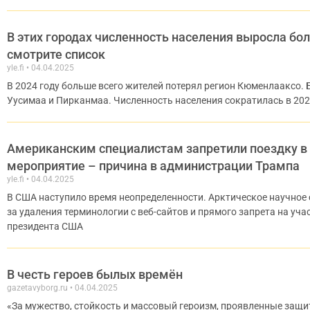
В этих городах численность населения выросла бо
смотрите список
yle.fi
04.04.2025
В 2024 году больше всего жителей потерял регион Кюменлааксо. 
Уусимаа и Пирканмаа. Численность населения сократилась в 2024
Американским специалистам запретили поездку в
мероприятие – причина в администрации Трампа
yle.fi
04.04.2025
В США наступило время неопределенности. Арктическое научное с
за удаления терминологии с веб-сайтов и прямого запрета на уч
президента США
В честь героев былых времён
gazetavyborg.ru
04.04.2025
«За мужество, стойкость и массовый героизм, проявленные защит