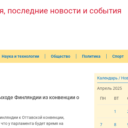
я, последние новости и события
Наука и технологии
Общество
Политика
Спорт
Календарь / Но
Апрель 2025
ыходе Финляндии из конвенции о
ПН
ВТ
1
инляндии к Оттавской конвенции,
 что у парламента будет время на
7
8