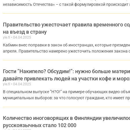
независимость Отечества» – с такой формулировкой происходит 
Правительство ужесточает правила временного со
на въезд в страну
yle.fi
04.04.2025
Кабмин внес поправки в закон об иностранцах, которые президент
апреля. Правительство намерено ужесточить положения закона о
Гости ”Накипело? Обсудим!”: нужно больше матери
давайте привлекать людей на участки кофе и мо
yle.fi
04.04.2025
В специальном выпуске ”Н?О!” на примере обучающих видео объя
муниципальных выборов: за что голосуют граждане, кто имеет пр
Количество иноговорящих в Финляндии увеличилос
русскоязычных стало 102 000