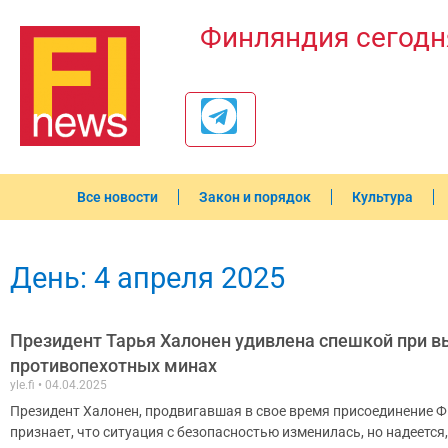
Финляндия сегодн
Все новости
Закон и порядок
Культура
День: 4 апреля 2025
Президент Тарья Халонен удивлена спешкой при в
противопехотных минах
yle.fi
04.04.2025
Президент Халонен, продвигавшая в свое время присоединение Ф
признает, что ситуация с безопасностью изменилась, но надеется,