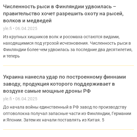
Численность рыси в Финляндии удвоилась –
правительство хочет разрешить охоту на рысей,
волков и медведей
yle.fi
06.04.2025
Из крупных хищников волк и росомаха остаются видами,
находящимися под угрозой исчезновения. Численность рыси в
Финляндии более чем удвоилась за последние два десятилетия,
и теперь
Украина нанесла удар по построенному финнами
заводу, продукция которого поддерживает в
воздухе самые мощные дроны РФ
yle.fi
06.04.2025
До начала войны единственный в РФ завод по производству
оптоволокна получал запасные части из Финляндии, Германии
и Японии. Затем их начали поставлять из Китая. 5