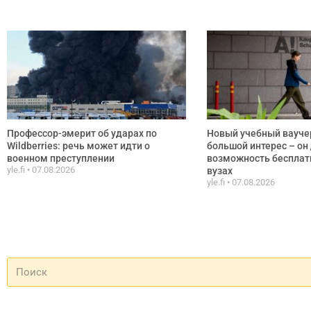
Профессор-эмерит об ударах по
Новый учебный вауче
Wildberries: речь может идти о
большой интерес – он
военном преступлении
возможность бесплатн
yle.fi
07.08.2026
вузах
yle.fi
07.08.2026