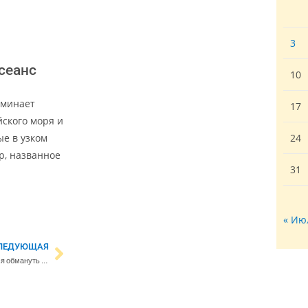
3
сеанс
10
оминает
17
йского моря и
ые в узком
24
р, названное
31
« Ию
ЛЕДУЮЩАЯ
STT: украинских беженцев пытаются обмануть на рынке труда