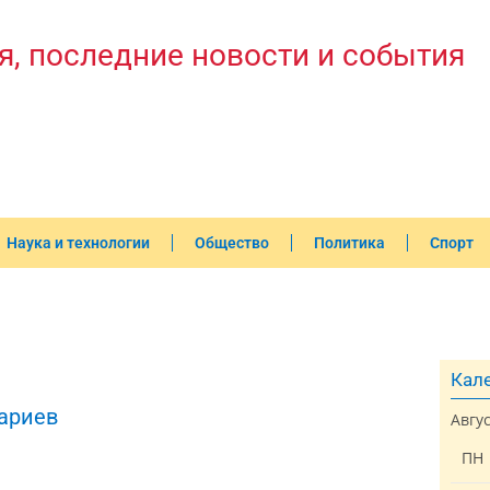
я, последние новости и события
Наука и технологии
Общество
Политика
Спорт
Кале
ариев
Авгу
ПН
1