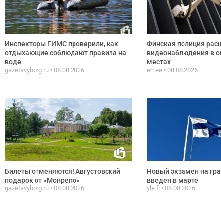
Инспекторы ГИМС проверили, как
Финская полиция рас
отдыхающие соблюдают правила на
видеонаблюдения в 
воде
местах
gazetavyborg.ru
08.08.2026
err.ee
08.08.2026
Билеты отменяются! Августовский
Новый экзамен на гр
подарок от «Монрепо»
введен в марте
gazetavyborg.ru
08.08.2026
yle.fi
08.08.2026