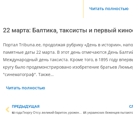
Читать полностью
22 марта: Балтика, таксисты и первый кино
Портал Tribuna.ee, продолжая рубрику «День в истории», нап
памятные даты 22 марта. В этот день отмечаются День Балти
Международный день таксиста. Кроме того, в 1895 году вперв
кругу было продемонстрировано изобретение братьев Люмье
"синематограф". Также…
Читать полностью
ПРЕДЫДУЩАЯ
С
102 года Георгу Отсу: великий баритон, уроженец Петрограда и житель Таллинна