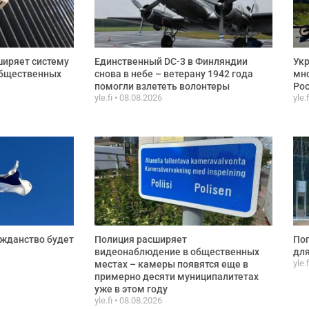
ширяет систему
Единственный DC-3 в Финляндии
Укр
общественных
снова в небе – ветерану 1942 года
мно
помогли взлететь волонтеры
Рос
yle.fi
08.08.2026
yle.
ажданство будет
Полиция расширяет
Пог
видеонаблюдение в общественных
для
yle.
местах – камеры появятся еще в
примерно десяти муниципалитетах
уже в этом году
yle.fi
08.08.2026