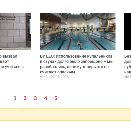
р вызвал
ВИДЕО: Использование купальников
Без
 дает
в саунах долго было запрещено – мы
дов
о учиться в
разобрались, почему теперь это не
пуб
считают опасным
нав
yle.fi
07.08.2026
yle.
1
2
3
4
5