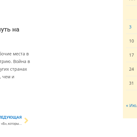
3
уть на
10
очие места в
17
трию. Война в
угих странах
24
, чем и
31
« Ию
ЛЕДУЮЩАЯ
Эксперт: Россия перешла к плану «Б», который ведет к жертвам среди мирного населения