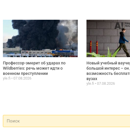
Профессор-эмерит об ударах по
Новый учебный вауче
Wildberries: речь может идти о
большой интерес – он
военном преступлении
возможность бесплатн
yle.fi
07.08.2026
вузах
yle.fi
07.08.2026