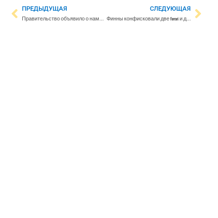
ПРЕДЫДУЩАЯ
СЛЕДУЮЩАЯ
Правительство объявило о намерении внести гибридные угрозы в закон в качестве основания для объявления ЧП
Финны конфисковали две Ferrari и две моторные лодки, принадлежащие олигарху Борису Ротенбергу