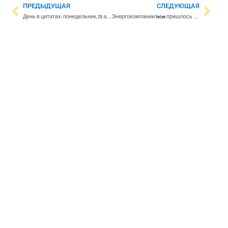
ПРЕДЫДУЩАЯ
СЛЕДУЮЩАЯ
День в цитатах: понедельник, 25 апреля
Энергокомпании Fortum пришлось объяснять действия Uniper, выразившего готовность платить за российский газ в рублях