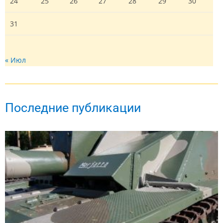
24
25
26
27
28
29
30
31
« Июл
Последние публикации