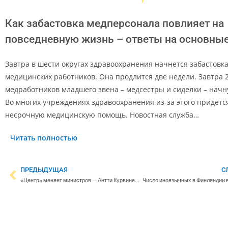
Как забастовка медперсонала повлияет на
повседневную жизнь – ответы на основны
Завтра в шести округах здравоохранения начнется забастовк
медицинских работников. Она продлится две недели. Завтра 
медработников младшего звена – медсестры и сиделки – начну
Во многих учреждениях здравоохранения из-за этого придетс
несрочную медицинскую помощь. Новостная служба…
Читать полностью
ПРЕДЫДУЩАЯ
С
«Центр» меняет министров — Антти Курвинен займет пост министра сельского хозяйства, а Петри Хонконен станет новым министром науки и культуры