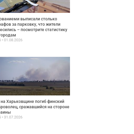
ованиеми выписали столько
афов за парковку, что жители
есились – посмотрите статистику
городам
fi
01.08.2026
 на Харьковщине погиб финский
роволец, сражавшийся на стороне
раины
fi
31.07.2026