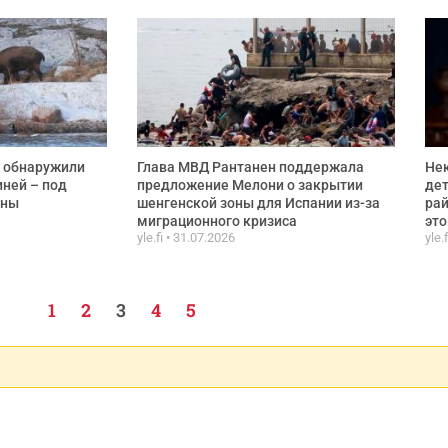
 обнаружили
Глава МВД Рантанен поддержала
Не
ней – под
предложение Мелони о закрытии
дет
ины
шенгенской зоны для Испании из-за
рай
миграционного кризиса
эт
yle.fi
31.07.2026
yle.
1
2
3
4
5