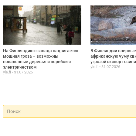
На Финляндию с запада надвигается
В Финляндии впервые
мощная гроза – возможны
африканскую чуму сви
поваленные деревья и перебои с
угрозой экспорт свин
yle.fi
31.07.2026
электричеством
yle.fi
31.07.2026