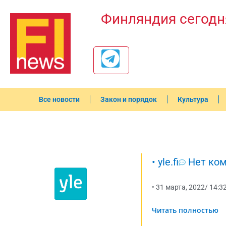
Финляндия сегодн
Все новости
Закон и порядок
Культура
•
yle.fi
Нет ко
•
31 марта, 2022
/
14:3
Читать полностью