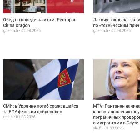
Обед по понедельникам. Ресторан
Латвия закрыла грани
China Dragon
по «техническим при
gazeta.fi
02.08.2026
gazeta.fi
02.08.2026
СМИ: в Украине погиб сражавшийся
MTV: Рантанен начина
за ВСУ финский доброволец
к восстановлению вну
err.ee
01.08.2026
пограничных проверок
с мигрантами в Сеуте
yle.fi
01.08.2026