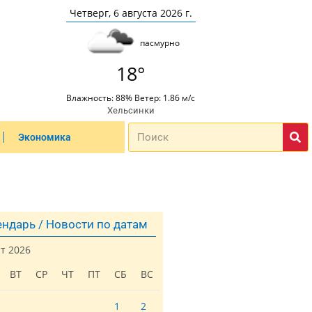
Четверг, 6 августа 2026 г.
пасмурно
18°
Влажность: 88% Ветер: 1.86 м/с
Хельсинки
Экономика
ндарь / Новости по датам
ст 2026
ВТ
СР
ЧТ
ПТ
СБ
ВС
1
2