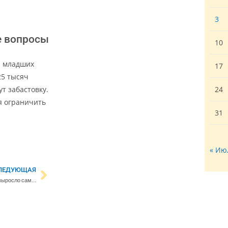
3
е вопросы
10
а младших
17
25 тысяч
т забастовку.
24
я ограничить
31
« Ию
ЛЕДУЮЩАЯ
Число иноязычных в Финляндии выросло самыми быстрыми темпами за последние несколько десятилетий