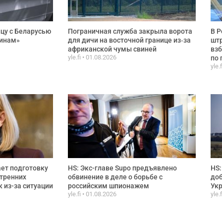
цу с Беларусью
Пограничная служба закрыла ворота
В Р
чинам»
для дичи на восточной границе из‑за
штр
африканской чумы свиней
взб
yle.fi
01.08.2026
по 
yle.
ет подготовку
HS: Экс-главе Supo предъявлено
HS:
тренних
обвинение в деле о борьбе с
доб
 из-за ситуации
российским шпионажем
Ук
yle.fi
01.08.2026
yle.