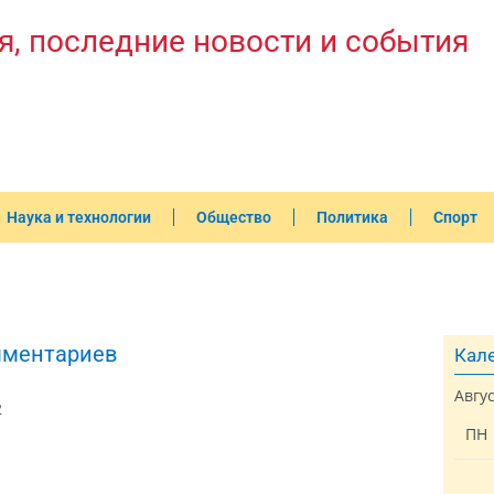
я, последние новости и события
Наука и технологии
Общество
Политика
Спорт
мментариев
Кале
Авгу
2
ПН