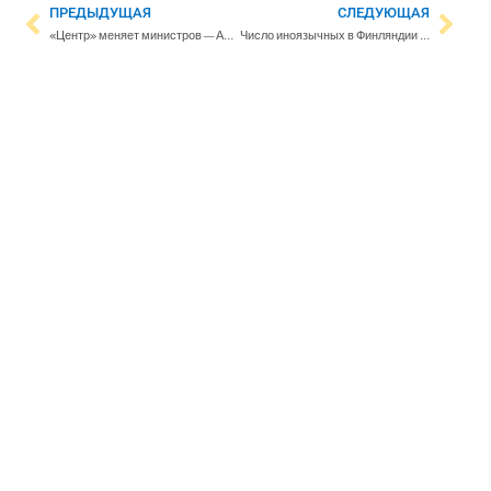
ПРЕДЫДУЩАЯ
СЛЕДУЮЩАЯ
«Центр» меняет министров — Антти Курвинен займет пост министра сельского хозяйства, а Петри Хонконен станет новым министром науки и культуры
Число иноязычных в Финляндии выросло самыми быстрыми темпами за последние несколько десятилетий