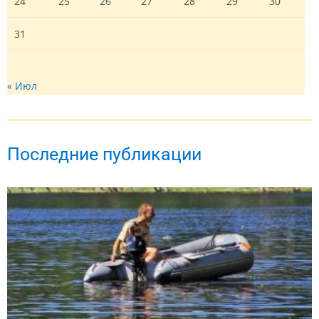
24
25
26
27
28
29
30
31
« Июл
Последние публикации