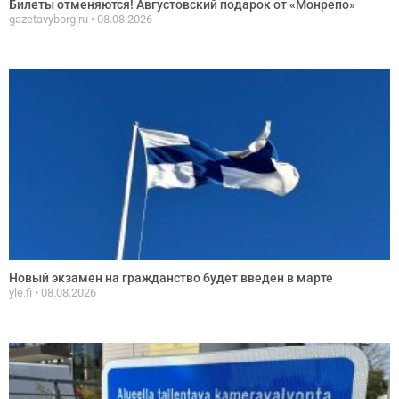
Билеты отменяются! Августовский подарок от «Монрепо»
gazetavyborg.ru
08.08.2026
Новый экзамен на гражданство будет введен в марте
yle.fi
08.08.2026