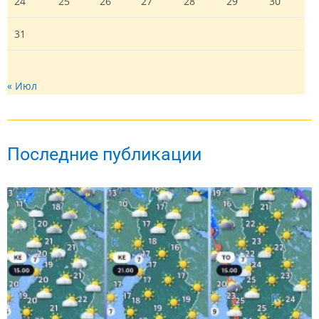
24
25
26
27
28
29
30
31
« Июл
Последние публикации