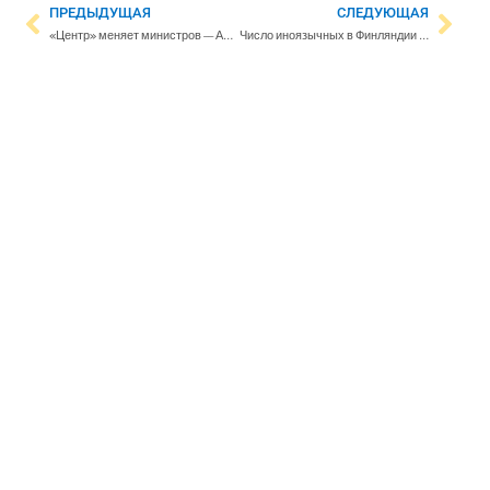
ПРЕДЫДУЩАЯ
СЛЕДУЮЩАЯ
«Центр» меняет министров — Антти Курвинен займет пост министра сельского хозяйства, а Петри Хонконен станет новым министром науки и культуры
Число иноязычных в Финляндии выросло самыми быстрыми темпами за последние несколько десятилетий