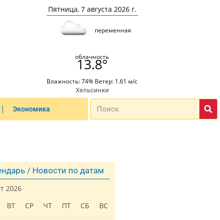
Пятница, 7 августа 2026 г.
переменная
облачность
13.8°
Влажность: 74% Ветер: 1.61 м/с
Хельсинки
Экономика
ндарь / Новости по датам
ст 2026
ВТ
СР
ЧТ
ПТ
СБ
ВС