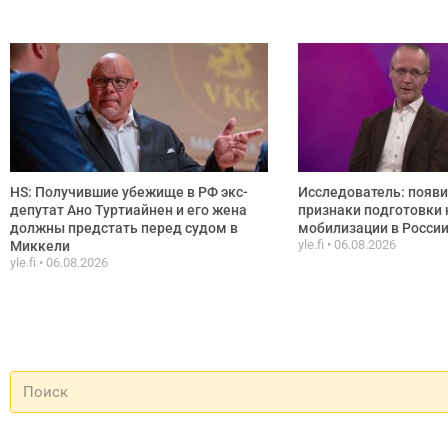
HS: Получившие убежище в РФ экс-
Исследователь: появ
депутат Ано Туртиайнен и его жена
признаки подготовки 
должны предстать перед судом в
мобилизации в Росси
yle.fi
06.08.2026
Миккели
yle.fi
06.08.2026