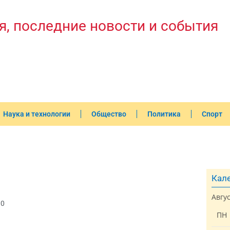
я, последние новости и события
Наука и технологии
Общество
Политика
Спорт
Кале
Авгу
30
ПН