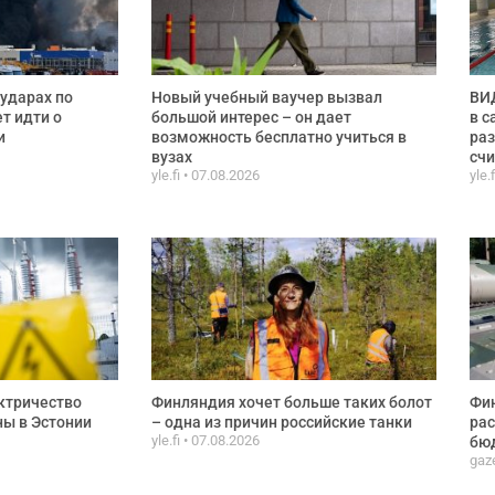
ударах по
Новый учебный ваучер вызвал
ВИД
ет идти о
большой интерес – он дает
в с
и
возможность бесплатно учиться в
раз
вузах
сч
yle.fi
07.08.2026
yle.
ктричество
Финляндия хочет больше таких болот
Фи
ы в Эстонии
– одна из причин российские танки
рас
yle.fi
07.08.2026
бюд
gaze