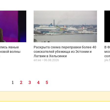
ились явные
Раскрыта схема переправки более 40
В Ф
новой волны
соискателей убежища из Эстонии и
мож
и
Латвии в Хельсинки
сол
err.ee
06.08.2026
yle.
1
2
3
4
5