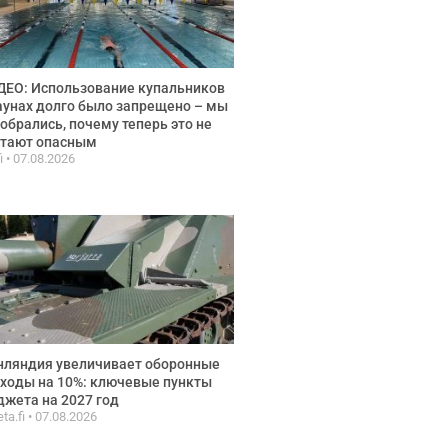
ЕО: Использование купальников
аунах долго было запрещено – мы
обрались, почему теперь это не
итают опасным
fi
07.08.2026
нляндия увеличивает оборонные
ходы на 10%: ключевые пункты
жета на 2027 год
ta.fi
07.08.2026