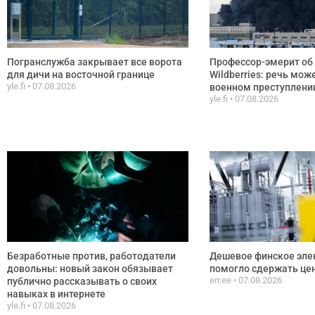
Погранслужба закрывает все ворота
Профессор-эмерит об 
для дичи на восточной границе
Wildberries: речь мож
yle.fi
07.08.2026
военном преступлени
yle.fi
07.08.2026
Безработные против, работодатели
Дешевое финское эле
довольны: новый закон обязывает
помогло сдержать цен
err.ee
07.08.2026
публично рассказывать о своих
навыках в интернете
yle.fi
07.08.2026