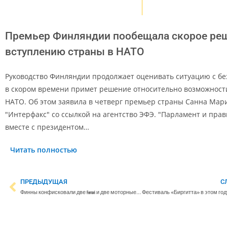
Премьер Финляндии пообещала скорое ре
вступлению страны в НАТО
Руководство Финляндии продолжает оценивать ситуацию с бе
в скором времени примет решение относительно возможност
НАТО. Об этом заявила в четверг премьер страны Санна Мар
"Интерфакс" со ссылкой на агентство ЭФЭ. "Парламент и пра
вместе с президентом…
Читать полностью
ПРЕДЫДУЩАЯ
С
Финны конфисковали две Ferrari и две моторные лодки, принадлежащие олигарху Борису Ротенбергу