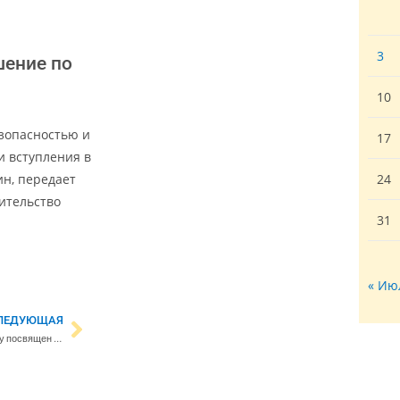
3
шение по
10
зопасностью и
17
и вступления в
ин, передает
24
вительство
31
« Ию
ЛЕДУЮЩАЯ
Фестиваль «Биргитта» в этом году посвящен музыкальным связям Эстонии и Финляндии