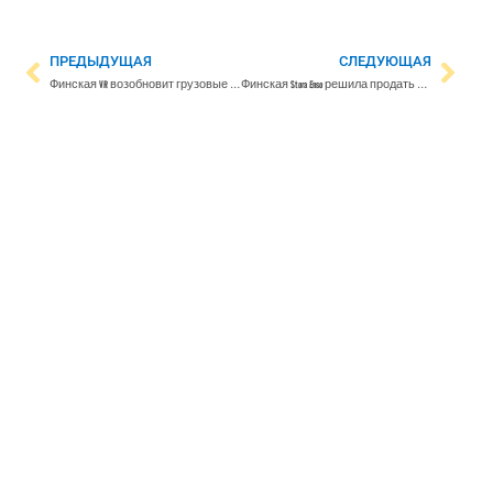
ПРЕДЫДУЩАЯ
СЛЕДУЮЩАЯ
Финская VR возобновит грузовые перевозки в Россию с 30 марта
Финская Stora Enso решила продать четыре бумажные фабрики