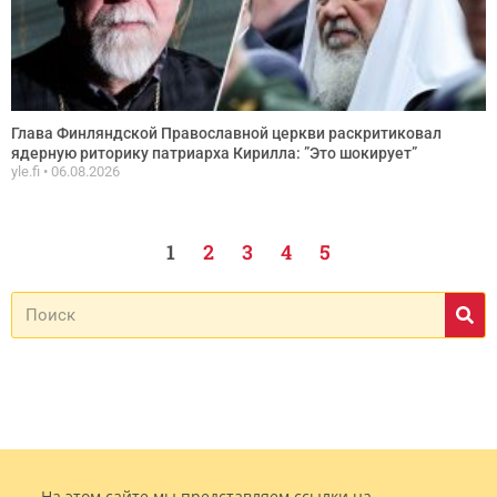
Глава Финляндской Православной церкви раскритиковал
ядерную риторику патриарха Кирилла: ”Это шокирует”
yle.fi
06.08.2026
1
2
3
4
5
На этом сайте мы представляем ссылки на