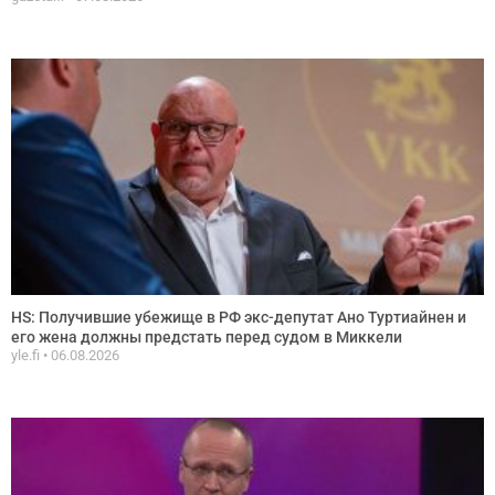
HS: Получившие убежище в РФ экс-депутат Ано Туртиайнен и
его жена должны предстать перед судом в Миккели
yle.fi
06.08.2026